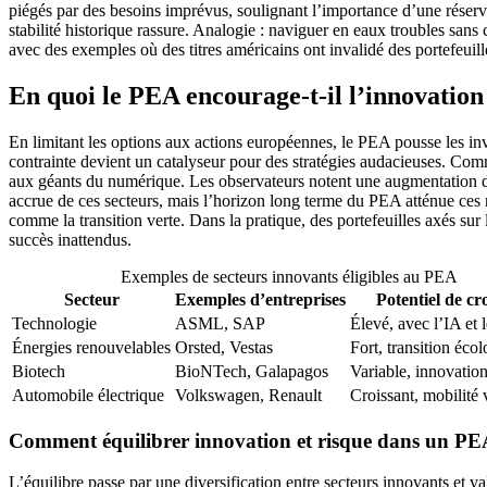
piégés par des besoins imprévus, soulignant l’importance d’une réserve 
stabilité historique rassure. Analogie : naviguer en eaux troubles sans c
avec des exemples où des titres américains ont invalidé des portefeuilles
En quoi le PEA encourage-t-il l’innovation 
En limitant les options aux actions européennes, le PEA pousse les inv
contrainte devient un catalyseur pour des stratégies audacieuses. Comm
aux géants du numérique. Les observateurs notent une augmentation des 
accrue de ces secteurs, mais l’horizon long terme du PEA atténue ces
comme la transition verte. Dans la pratique, des portefeuilles axés sur
succès inattendus.
Exemples de secteurs innovants éligibles au PEA
Secteur
Exemples d’entreprises
Potentiel de cr
Technologie
ASML, SAP
Élevé, avec l’IA et 
Énergies renouvelables
Orsted, Vestas
Fort, transition éco
Biotech
BioNTech, Galapagos
Variable, innovatio
Automobile électrique
Volkswagen, Renault
Croissant, mobilité 
Comment équilibrer innovation et risque dans un PE
L’équilibre passe par une diversification entre secteurs innovants et val