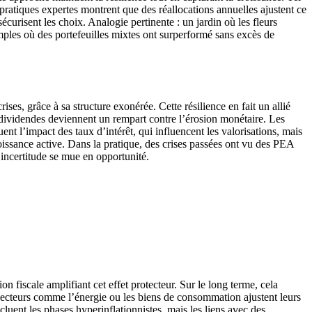
 pratiques expertes montrent que des réallocations annuelles ajustent ce
écurisent les choix. Analogie pertinente : un jardin où les fleurs
emples où des portefeuilles mixtes ont surperformé sans excès de
ses, grâce à sa structure exonérée. Cette résilience en fait un allié
s dividendes deviennent un rempart contre l’érosion monétaire. Les
ent l’impact des taux d’intérêt, qui influencent les valorisations, mais
issance active. Dans la pratique, des crises passées ont vu des PEA
’incertitude se mue en opportunité.
 fiscale amplifiant cet effet protecteur. Sur le long terme, cela
s secteurs comme l’énergie ou les biens de consommation ajustent leurs
uent les phases hyperinflationnistes, mais les liens avec des