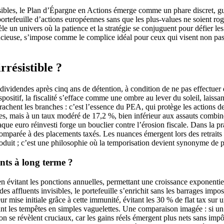
sibles, le Plan d’Épargne en Actions émerge comme un phare discret, gui
rtefeuille d’actions européennes sans que les plus-values ne soient rog
le un univers où la patience et la stratégie se conjuguent pour défier le
tucieuse, s’impose comme le complice idéal pour ceux qui visent non pa
résistible ?
dividendes après cinq ans de détention, à condition de ne pas effectuer 
spositif, la fiscalité s’efface comme une ombre au lever du soleil, lais
rrachent les branches : c’est l’essence du PEA, qui protège les actions d
rtes, mais à un taux modéré de 17,2 %, bien inférieur aux assauts combin
haque euro réinvesti forge un bouclier contre l’érosion fiscale. Dans la p
parée à des placements taxés. Les nuances émergent lors des retraits part
produit ; c’est une philosophie où la temporisation devient synonyme de p
nts à long terme ?
évitant les ponctions annuelles, permettant une croissance exponentiell
 des affluents invisibles, le portefeuille s’enrichit sans les barrages impo
r mise initiale grâce à cette immunité, évitant les 30 % de flat tax sur
ant les tempêtes en simples vaguelettes. Une comparaison imagée : si un a
ation se révèlent cruciaux, car les gains réels émergent plus nets sans imp