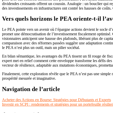
dividendes croissants offrent un coussin. Analogie : un bouclier qui re
des investissements en infrastructures ont contré les hausses de coûts. 
Vers quels horizons le PEA oriente-t-il l’a
Le PEA pointe vers un avenir où l’épargne actions devient le socle d’un
promet une démocratisation de l’investissement fiscalement optimisé. C
visionnaires anticipent une hausse des plafonds, libérant plus de capi
comparaison avec des réformes passées suggère une adaptation continue
le PEA n’est plus un outil, mais un pilier sociétal.
En bilan sémantique, les avantages du PEA tissent un fil rouge de fisca
expert met en relief comment cette enveloppe transforme les défis de
vecteur de résilience, adaptable aux mutations économiques, promett
Finalement, cette exploration révèle que le PEA n’est pas une simple 
prospérité mesurée et imaginative.
Navigation de l’article
Acheter des Actions en Bourse: Stratégies pour Débutants et Experts
Investir en SCPI : rendements et stratégies pour un portefeuille résilien