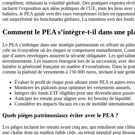
complètent, réduisant la volatilité globale. Des pratiques expertes ré
incluent l’exposition aux aléas politiques de l’UE, mais les liens avec 
balisées, le PEA guide vers des eaux européennes riches en opportunité
ont surperformé les benchmarks globaux. La transition vers des fonds él
Comment le PEA s’intègre-t-il dans une pla
Le PEA s’imbrique dans une stratégie patrimoniale en offrant un pilie
crée un écosystème où les risques se compensent mutuellement. Comme
que d’autres enveloppes assurent la sécurité obligataire. Les spécialist
investissements. Les nuances émergent lors de la succession, avec de
lumière la générosité française en matière d’exonérations. Dans la prat
comme la plafond de versements à 150 000 euros, invitant à une gestio
Évaluer le profil de risque pour allouer entre PEA et autres env
Monitorer les plafonds pour optimiser les versements annuels.
Intégrer des fonds ETF éligibles pour une diversification passiv
Anticiper les retraits pour aligner avec les besoins de liquidité.
Considérer les impacts fiscaux en cas de mobilité internationale
Quels pièges patrimoniaux éviter avec le PEA ?
Les pièges incluent les retraits avant cinq ans, qui entraînent une clôt
une chaîne dont un maillon faible cède, un retrait impulsif peut disso