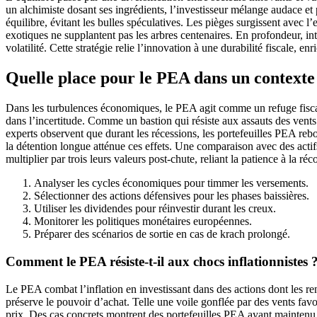
un alchimiste dosant ses ingrédients, l’investisseur mélange audace et 
équilibre, évitant les bulles spéculatives. Les pièges surgissent avec l
exotiques ne supplantent pas les arbres centenaires. En profondeur, in
volatilité. Cette stratégie relie l’innovation à une durabilité fiscale, enr
Quelle place pour le PEA dans un contexte
Dans les turbulences économiques, le PEA agit comme un refuge fiscal, p
dans l’incertitude. Comme un bastion qui résiste aux assauts des vents
experts observent que durant les récessions, les portefeuilles PEA rebon
la détention longue atténue ces effets. Une comparaison avec des acti
multiplier par trois leurs valeurs post-chute, reliant la patience à la
Analyser les cycles économiques pour timmer les versements.
Sélectionner des actions défensives pour les phases baissières.
Utiliser les dividendes pour réinvestir durant les creux.
Monitorer les politiques monétaires européennes.
Préparer des scénarios de sortie en cas de krach prolongé.
Comment le PEA résiste-t-il aux chocs inflationnistes 
Le PEA combat l’inflation en investissant dans des actions dont les ren
préserve le pouvoir d’achat. Telle une voile gonflée par des vents fav
prix. Des cas concrets montrent des portefeuilles PEA ayant maintenu d