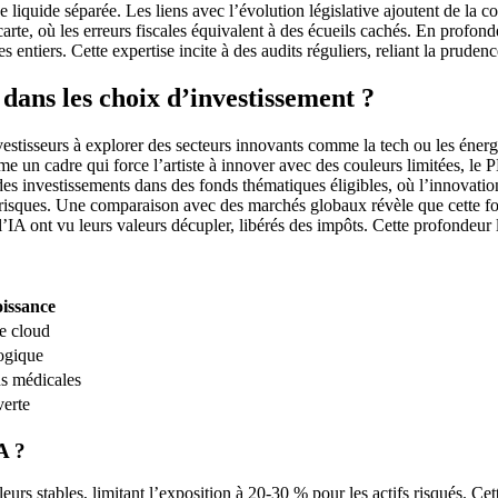
liquide séparée. Les liens avec l’évolution législative ajoutent de la com
arte, où les erreurs fiscales équivalent à des écueils cachés. En profondeu
 entiers. Cette expertise incite à des audits réguliers, reliant la pruden
dans les choix d’investissement ?
estisseurs à explorer des secteurs innovants comme la tech ou les énergie
e un cadre qui force l’artiste à innover avec des couleurs limitées, le 
investissements dans des fonds thématiques éligibles, où l’innovation re
 risques. Une comparaison avec des marchés globaux révèle que cette f
 l’IA ont vu leurs valeurs décupler, libérés des impôts. Cette profondeur 
oissance
le cloud
logique
ns médicales
verte
A ?
eurs stables, limitant l’exposition à 20-30 % pour les actifs risqués. Cet