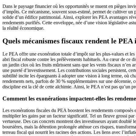
Dans le paysage financier où les opportunités se muent en pièges invi
d’impôts. Ce mécanisme, souvent sous-estimé, permet de cultiver un po
solide d’un édifice patrimonial. Ainsi, explorer les PEA avantages révè
rendements purifiés. Cette enveloppe, née d’une vision législative as
la réalité économique.
Quels mécanismes fiscaux rendent le PEA ir
Le PEA offre une exonération totale d’impôt sur les plus-values et les 
abri fiscal robuste contre les prélèvements habituels. Au cœur de ce di
un jardin clos où les fruits mûrissent sans que les vents fiscaux n’en a
une pureté d’investissement. Les contributions sociales persistent, ce
subtilité incite les épargnants à adopter une vision à long terme, où c
rendements nets, parfois de 30 % supplémentaires sur une décennie, com
discipline est la clé de cette alchimie. Ainsi, le PEA n’est pas qu’un 
Comment les exonérations impactent-elles les rendeme
Les exonérations fiscales du PEA boostent les rendements composés en 
multiplier les gains par un facteur significatif. Tel un fleuve grossi par
vertueuse. Des cas concrets montrent des investisseurs ayant doublé leu
boursières, mais la détention prolongée atténue ces risques, transform
terreau fiscal qui nourrit les racines des actions. Les liens avec l’infl