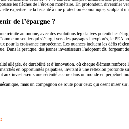
pousse les flèches de l’érosion monétaire. En profondeur, diversifier ver
Cette expertise lie la fiscalité à une protection économique, sculptant une
venir de l’épargne ?
e retraite autonome, avec des évolutions législatives potentielles élargis
omme un sentier qui s’élargit vers des paysages inexplorés, le PEA pourr
taux pour la croissance européenne. Les nuances incluent les défis régle
. Dans la pratique, des jeunes investisseurs l’adoptent tôt, forgeant d
lité allégée, de durabilité et d’innovation, où chaque élément renforce 
s marchés en opportunités palpables, invitant à une réflexion profonde 
ant aux investisseurs une sérénité accrue dans un monde en perpétuel 
mécanique, mais un compagnon de route pour ceux qui osent miser sur le
t