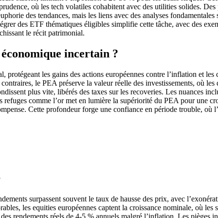
prudence, où les tech volatiles cohabitent avec des utilities solides. Des
’euphorie des tendances, mais les liens avec des analyses fondamentales s
tégrer des ETF thématiques éligibles simplifie cette tâche, avec des ex
ichissant le récit patrimonial.
 économique incertain ?
rotégeant les gains des actions européennes contre l’inflation et les cri
 contraires, le PEA préserve la valeur réelle des investissements, où le
dissent plus vite, libérés des taxes sur les recoveries. Les nuances inclu
fs refuges comme l’or met en lumière la supériorité du PEA pour une cro
 récompense. Cette profondeur forge une confiance en période trouble, où l
?
dements surpassent souvent le taux de hausse des prix, avec l’exonération
orables, les equities européennes captent la croissance nominale, où le
es rendements réels de 4-5 % annuels malgré l’inflation. Les pièges incl