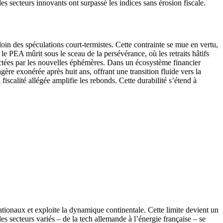
s secteurs innovants ont surpassé les indices sans érosion fiscale.
oin des spéculations court-termistes. Cette contrainte se mue en vertu,
e PEA mûrit sous le sceau de la persévérance, où les retraits hâtifs
dictées par les nouvelles éphémères. Dans un écosystème financier
gère exonérée après huit ans, offrant une transition fluide vers la
iscalité allégée amplifie les rebonds. Cette durabilité s’étend à
ationaux et exploite la dynamique continentale. Cette limite devient un
les secteurs variés – de la tech allemande à l’énergie française – se