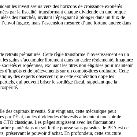
dant les investisseurs vers des horizons de croissance exonérés
nées par la fiscalité, transformant chaque dividende en une brique
s aléas des marchés, invitant l’épargnant à plonger dans un flux de
s l’envol fugace, mais l’ascension mesurée d’une fortune ancrée dans
de retraits prématurés. Cette règle transforme l’investissement en un
sant les gains s’accumuler librement dans un cadre réglementé. Imaginez
e sociétés européennes, excluant les titres non éligibles pour maintenir
és d’impôts et de prélèvements sur un compte-titres ordinaire. Cette
ratique, des experts observent que cette exonération dope les
iels, qui peuvent briser le sortilège fiscal, rappelant que la
rospérité.
e des capitaux investis. Sur vingt ans, cette mécanique peut
sés par l’État, où les dividendes réinvestis alimentent une spirale
 un CTO classique. Les pièges surgissent avec les fluctuations
rbre planté dans un sol fertile pousse sans parasites, le PEA est ce
ôts, préservant le pouvoir d’achat. En profondeur, cette structure