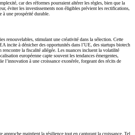
plexité, car des réformes pourraient altérer les règles, bien que la
r, éviter les investissements non éligibles prévient les rectifications,
ce à une prospérité durable.
s renouvelables, stimulant une créativité dans la sélection. Cette
PEA incite à dénicher des opportunités dans l’UE, des startups biotech
ncontre la fiscalité allégée. Les nuances incluent la volatilité
ocalisation européenne capte souvent les tendances émergentes,
lie l’innovation à une croissance exonérée, forgeant des récits de
te approche maintient la résilience tout en capturant la croissance. Tel