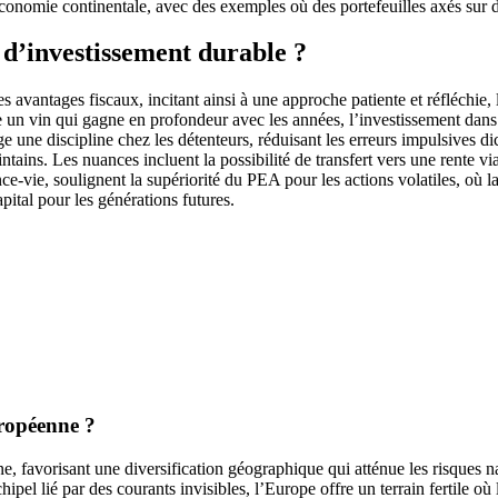
conomie continentale, avec des exemples où des portefeuilles axés sur de
 d’investissement durable ?
vantages fiscaux, incitant ainsi à une approche patiente et réfléchie, l
 un vin qui gagne en profondeur avec les années, l’investissement dans l
rge une discipline chez les détenteurs, réduisant les erreurs impulsives 
ntains. Les nuances incluent la possibilité de transfert vers une rente via
vie, soulignent la supériorité du PEA pour les actions volatiles, où la f
apital pour les générations futures.
uropéenne ?
, favorisant une diversification géographique qui atténue les risques n
ipel lié par des courants invisibles, l’Europe offre un terrain fertile où 