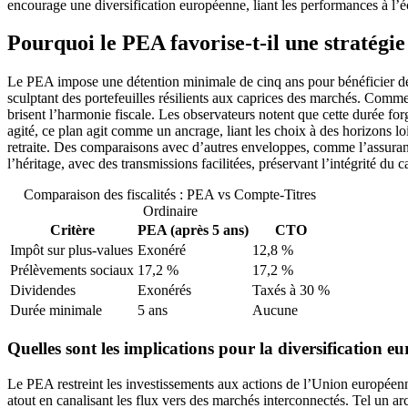
encourage une diversification européenne, liant les performances à l’é
Pourquoi le PEA favorise-t-il une stratégie
Le PEA impose une détention minimale de cinq ans pour bénéficier des a
sculptant des portefeuilles résilients aux caprices des marchés. Comme
brisent l’harmonie fiscale. Les observateurs notent que cette durée fo
agité, ce plan agit comme un ancrage, liant les choix à des horizons loi
retraite. Des comparaisons avec d’autres enveloppes, comme l’assurance-
l’héritage, avec des transmissions facilitées, préservant l’intégrité du c
Comparaison des fiscalités : PEA vs Compte-Titres
Ordinaire
Critère
PEA (après 5 ans)
CTO
Impôt sur plus-values
Exonéré
12,8 %
Prélèvements sociaux
17,2 %
17,2 %
Dividendes
Exonérés
Taxés à 30 %
Durée minimale
5 ans
Aucune
Quelles sont les implications pour la diversification e
Le PEA restreint les investissements aux actions de l’Union européenne
atout en canalisant les flux vers des marchés interconnectés. Tel un arch