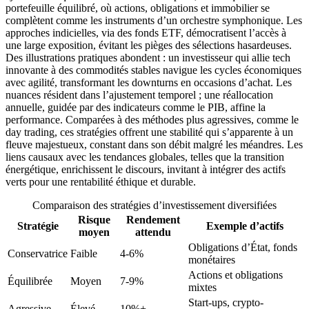
portefeuille équilibré, où actions, obligations et immobilier se
complètent comme les instruments d’un orchestre symphonique. Les
approches indicielles, via des fonds ETF, démocratisent l’accès à
une large exposition, évitant les pièges des sélections hasardeuses.
Des illustrations pratiques abondent : un investisseur qui allie tech
innovante à des commodités stables navigue les cycles économiques
avec agilité, transformant les downturns en occasions d’achat. Les
nuances résident dans l’ajustement temporel ; une réallocation
annuelle, guidée par des indicateurs comme le PIB, affine la
performance. Comparées à des méthodes plus agressives, comme le
day trading, ces stratégies offrent une stabilité qui s’apparente à un
fleuve majestueux, constant dans son débit malgré les méandres. Les
liens causaux avec les tendances globales, telles que la transition
énergétique, enrichissent le discours, invitant à intégrer des actifs
verts pour une rentabilité éthique et durable.
Comparaison des stratégies d’investissement diversifiées
Risque
Rendement
Stratégie
Exemple d’actifs
moyen
attendu
Obligations d’État, fonds
Conservatrice
Faible
4-6%
monétaires
Actions et obligations
Équilibrée
Moyen
7-9%
mixtes
Start-ups, crypto-
Agressive
Élevé
10%+