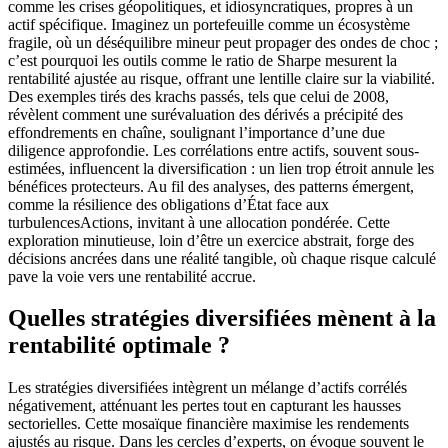
comme les crises géopolitiques, et idiosyncratiques, propres à un
actif spécifique. Imaginez un portefeuille comme un écosystème
fragile, où un déséquilibre mineur peut propager des ondes de choc ;
c’est pourquoi les outils comme le ratio de Sharpe mesurent la
rentabilité ajustée au risque, offrant une lentille claire sur la viabilité.
Des exemples tirés des krachs passés, tels que celui de 2008,
révèlent comment une surévaluation des dérivés a précipité des
effondrements en chaîne, soulignant l’importance d’une due
diligence approfondie. Les corrélations entre actifs, souvent sous-
estimées, influencent la diversification : un lien trop étroit annule les
bénéfices protecteurs. Au fil des analyses, des patterns émergent,
comme la résilience des obligations d’État face aux
turbulencesActions, invitant à une allocation pondérée. Cette
exploration minutieuse, loin d’être un exercice abstrait, forge des
décisions ancrées dans une réalité tangible, où chaque risque calculé
pave la voie vers une rentabilité accrue.
Quelles stratégies diversifiées mènent à la
rentabilité optimale ?
Les stratégies diversifiées intègrent un mélange d’actifs corrélés
négativement, atténuant les pertes tout en capturant les hausses
sectorielles. Cette mosaïque financière maximise les rendements
ajustés au risque. Dans les cercles d’experts, on évoque souvent le