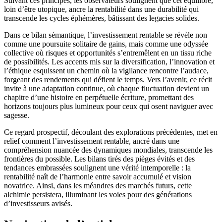
Suivant ces principes, les observateurs soulignent que cet équilibre,
loin d’être utopique, ancre la rentabilité dans une durabilité qui
transcende les cycles éphémères, bâtissant des legacies solides.
Dans ce bilan sémantique, l’investissement rentable se révèle non
comme une poursuite solitaire de gains, mais comme une odyssée
collective où risques et opportunités s’entremêlent en un tissu riche
de possibilités. Les accents mis sur la diversification, l’innovation et
l’éthique esquissent un chemin où la vigilance rencontre l’audace,
forgeant des rendements qui défient le temps. Vers l’avenir, ce récit
invite à une adaptation continue, où chaque fluctuation devient un
chapitre d’une histoire en perpétuelle écriture, promettant des
horizons toujours plus lumineux pour ceux qui osent naviguer avec
sagesse.
Ce regard prospectif, découlant des explorations précédentes, met en
relief comment l’investissement rentable, ancré dans une
compréhension nuancée des dynamiques mondiales, transcende les
frontières du possible. Les bilans tirés des pièges évités et des
tendances embrassées soulignent une vérité intemporelle : la
rentabilité naît de l’harmonie entre savoir accumulé et vision
novatrice. Ainsi, dans les méandres des marchés futurs, cette
alchimie persistera, illuminant les voies pour des générations
d’investisseurs avisés.