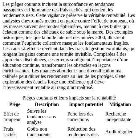
Les pièges courants incluent la surconfiance en tendances
passagères et l’ignorance des frais cachés, qui érodent les
rendements nets. Cette vigilance préserve la véritable rentabilité. Les
analystes chevronnés mettent en garde contre l’effet de troupeau, où
les masses suivent des modes éphémères, menant à des bulles qui
éclatent comme des châteaux de sable sous la marée. Des exemples
historiques, tels que la bulle internet des années 2000, illustrent
comment l’euphorie collective masque les fondamentaux fragiles.
Les cause-à-effet se révèlent dans les frais de gestion exorbitants, qui
rongent les gains comme une termite invisible. Comparées à des
approches disciplinées, ces erreurs soulignent l’importance d’une
éducation continue, transformant les obstacles en leçons
enrichissantes. Les nuances abondent : une diversification mal
calibrée peut diluer les rendements au lieu de les protéger. Cette
exploration des écueils forge une résilience qui élève
l’investissement rentable au rang d’art maîtrisé.
Pièges courants et leurs impacts sur la rentabilité
Piège
Description
Impact potentiel
Mitigation
Suivre les
Effet de
Perte lors des
Recherche
tendances sans
troupeau
corrections
indépendante
analyse
Frais
Coûts non
Réduction des
Audit régulier
cachés
transparents
rendements nets