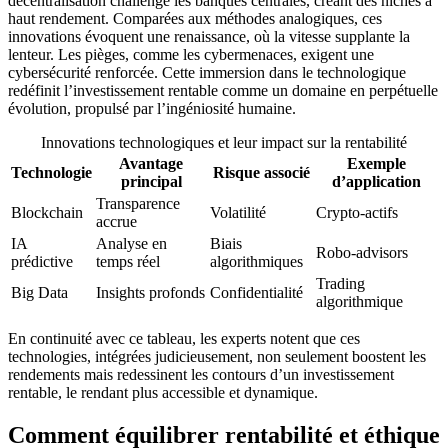
décentralisation challenge les banques centrales, créant des niches à
haut rendement. Comparées aux méthodes analogiques, ces
innovations évoquent une renaissance, où la vitesse supplante la
lenteur. Les pièges, comme les cybermenaces, exigent une
cybersécurité renforcée. Cette immersion dans le technologique
redéfinit l’investissement rentable comme un domaine en perpétuelle
évolution, propulsé par l’ingéniosité humaine.
Innovations technologiques et leur impact sur la rentabilité
Avantage
Exemple
Technologie
Risque associé
principal
d’application
Transparence
Blockchain
Volatilité
Crypto-actifs
accrue
IA
Analyse en
Biais
Robo-advisors
prédictive
temps réel
algorithmiques
Trading
Big Data
Insights profonds
Confidentialité
algorithmique
En continuité avec ce tableau, les experts notent que ces
technologies, intégrées judicieusement, non seulement boostent les
rendements mais redessinent les contours d’un investissement
rentable, le rendant plus accessible et dynamique.
Comment équilibrer rentabilité et éthique