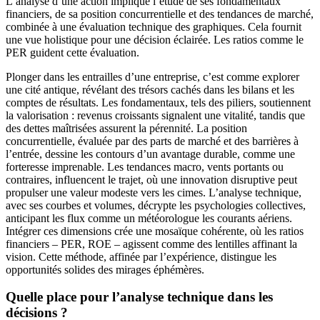
L’analyse d’une action implique l’étude de ses fondamentaux
financiers, de sa position concurrentielle et des tendances de marché,
combinée à une évaluation technique des graphiques. Cela fournit
une vue holistique pour une décision éclairée. Les ratios comme le
PER guident cette évaluation.
Plonger dans les entrailles d’une entreprise, c’est comme explorer
une cité antique, révélant des trésors cachés dans les bilans et les
comptes de résultats. Les fondamentaux, tels des piliers, soutiennent
la valorisation : revenus croissants signalent une vitalité, tandis que
des dettes maîtrisées assurent la pérennité. La position
concurrentielle, évaluée par des parts de marché et des barrières à
l’entrée, dessine les contours d’un avantage durable, comme une
forteresse imprenable. Les tendances macro, vents portants ou
contraires, influencent le trajet, où une innovation disruptive peut
propulser une valeur modeste vers les cimes. L’analyse technique,
avec ses courbes et volumes, décrypte les psychologies collectives,
anticipant les flux comme un météorologue les courants aériens.
Intégrer ces dimensions crée une mosaïque cohérente, où les ratios
financiers – PER, ROE – agissent comme des lentilles affinant la
vision. Cette méthode, affinée par l’expérience, distingue les
opportunités solides des mirages éphémères.
Quelle place pour l’analyse technique dans les
décisions ?