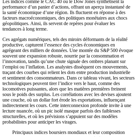
Les indices comme le CAC 40 ou le Dow Jones synthétisent la
performance d’un panier d’actions, offrant un aperçu instantané de
la santé économique d’une région. Ils fluctuent en réponse à des
facteurs macroéconomiques, des politiques monétaires aux chocs
géopolitiques. Ainsi, ils servent de repères pour évaluer les
tendances à long terme.
Ces agrégats numériques, tels des miroirs déformants de la réalité
productive, capturent l’essence des cycles économiques en
agrégeant des milliers de données. Une montée du S&P 500 évoque
souvent une expansion robuste, nourrie par la consommation et
l’innovation, tandis qu’une chute signale des ombres planant sur
l’emploi ou l’inflation. Les analystes dissèquent ces mouvements,
traçant des courbes qui relient les dots entre production industrielle
et sentiment des consommateurs. Dans ce tableau vivant, les secteurs
technologiques peuvent tirer l’indice vers le haut, comme des
locomotives puissantes, alors que les matières premières freinent
sous le poids des surplus. Les corrélations avec les devises ajoutent
une couche, où un dollar fort érode les exportations, influençant
indirectement les cours. Cette interconnexion profonde invite à une
lecture nuancée, où un pic isolé masque parfois des faiblesses
structurelles, et où les prévisions s’appuient sur des modèles
probabilistes pour anticiper les virages.
Principaux indices boursiers mondiaux et leur composition