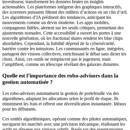
investisseur, transforment les données brutes en insights
actionnables. Les plateformes intègrent des graphiques interactifs,
des screeners puissants filtrant des milliers d’actions en un clin d’œil.
Les algorithmes d’IA prédisent des tendances, anticipant les
mouvements comme un devin moderne. Les apps mobiles,
compagnons fidèles, alertent sur les seuils critiques, permettant des
ajustements nomades. Cette accessibilité a ouvert les portes à une
nouvelle génération, où les fractional shares rendent les blue chips
abordables. Cependant, la fiabilité dépend de la cybersécurité,
barrière contre les intrusions. Les communautés en ligne, intégrées,
partagent des visions collectives, enrichissant le débat sans dicter les
choix. Ainsi, ces outils ne remplacent pas le jugement, mais
l’amplifient, comme un télescope révélant des galaxies distantes.
Quelle est l’importance des robo-advisors dans la
gestion automatisée ?
Les robo-advisors automatisent la gestion de portefeuille via des
algorithmes, adaptant les allocations selon le profil de risque. Ils
minimisent les frais et offrent une diversification instantanée. Idéaux
pour les débutants.
Ces entités algorithmiques, opérant comme des pilotes automatiques,
naviguent les marchés avec une précision mécanique, réallouant les
actifs en réponse aux signaux subtils. Basés sur des questionnaires