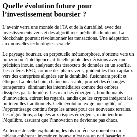
Quelle évolution future pour
l’investissement boursier ?
L’avenir verra une montée de l’IA et de la durabilité, avec des
investissements verts et des algorithmes prédictifs dominant. La
blockchain pourrait révolutionner les transactions. Une adaptation
aux nouvelles technologies sera clé.
Le paysage boursier, en perpétuelle métamorphose, s’oriente vers un
horizon où l’intelligence artificielle pilote des décisions avec une
précision inouïe, analysant des téraoctets de données en un souffle.
Les critères ESG, comme des phares verts, guident les flux capitaux
vers des entreprises alignées sur la durabilité, fusionnant profit et
éthique. La blockchain, chaîne incassable, promet des échanges
transparents, éliminant les intermédiaires comme des ombres
dissipées par la lumière. Les marchés émergents, bouillonnants
d’innovation, attirent les regards, tandis que les cryptos intègrent les
portefeuilles traditionnels. Cette évolution exige une agilité, où
l’apprentissage continu forge les armes pour ces nouveaux terrains.
Les régulations, adaptées aux risques émergents, maintiendront
l’équilibre, assurant que l’innovation ne devienne pas chaos.
Au terme de cette exploration, les fils du récit se nouent en un
tableau cohérent : investir en bourse n’est pas un pari hasardeux,