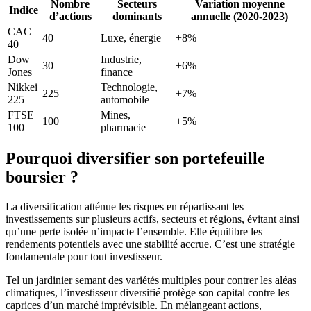
Nombre
Secteurs
Variation moyenne
Indice
d’actions
dominants
annuelle (2020-2023)
CAC
40
Luxe, énergie
+8%
40
Dow
Industrie,
30
+6%
Jones
finance
Nikkei
Technologie,
225
+7%
225
automobile
FTSE
Mines,
100
+5%
100
pharmacie
Pourquoi diversifier son portefeuille
boursier ?
La diversification atténue les risques en répartissant les
investissements sur plusieurs actifs, secteurs et régions, évitant ainsi
qu’une perte isolée n’impacte l’ensemble. Elle équilibre les
rendements potentiels avec une stabilité accrue. C’est une stratégie
fondamentale pour tout investisseur.
Tel un jardinier semant des variétés multiples pour contrer les aléas
climatiques, l’investisseur diversifié protège son capital contre les
caprices d’un marché imprévisible. En mélangeant actions,