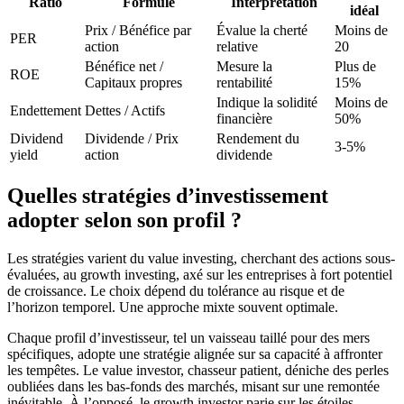
Ratio
Formule
Interprétation
idéal
Prix / Bénéfice par
Évalue la cherté
Moins de
PER
action
relative
20
Bénéfice net /
Mesure la
Plus de
ROE
Capitaux propres
rentabilité
15%
Indique la solidité
Moins de
Endettement
Dettes / Actifs
financière
50%
Dividend
Dividende / Prix
Rendement du
3-5%
yield
action
dividende
Quelles stratégies d’investissement
adopter selon son profil ?
Les stratégies varient du value investing, cherchant des actions sous-
évaluées, au growth investing, axé sur les entreprises à fort potentiel
de croissance. Le choix dépend du tolérance au risque et de
l’horizon temporel. Une approche mixte souvent optimale.
Chaque profil d’investisseur, tel un vaisseau taillé pour des mers
spécifiques, adopte une stratégie alignée sur sa capacité à affronter
les tempêtes. Le value investor, chasseur patient, déniche des perles
oubliées dans les bas-fonds des marchés, misant sur une remontée
inévitable. À l’opposé, le growth investor parie sur les étoiles